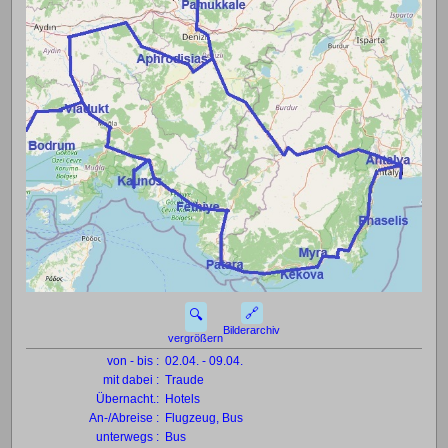
🔗
🔍
Bilderarchiv
vergrößern
von - bis :
02.04. - 09.04.
mit dabei :
Traude
Übernacht.:
Hotels
An-/Abreise :
Flugzeug, Bus
unterwegs :
Bus