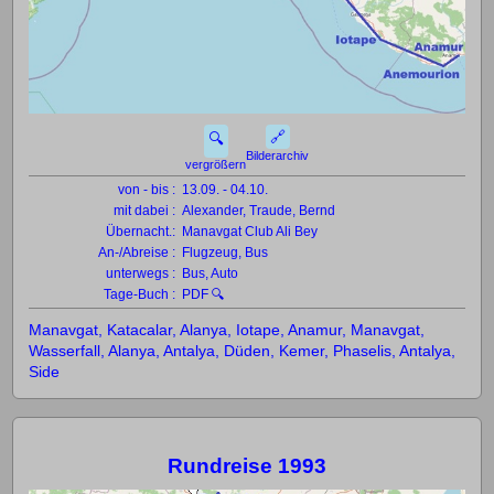
🔗
🔍
Bilderarchiv
vergrößern
von - bis :
13.09. - 04.10.
mit dabei :
Alexander, Traude, Bernd
Übernacht.:
Manavgat Club Ali Bey
An-/Abreise :
Flugzeug, Bus
unterwegs :
Bus, Auto
Tage-Buch :
PDF 🔍
Manavgat, Katacalar, Alanya, Iotape, Anamur, Manavgat,
Wasserfall, Alanya, Antalya, Düden, Kemer, Phaselis, Antalya,
Side
Rundreise 1993