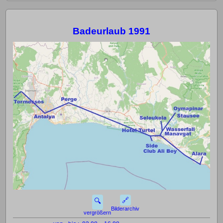
Badeurlaub 1991
🔗
🔍
Bilderarchiv
vergrößern