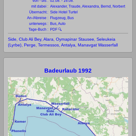
von - bis :
02.08. - 16.08.
mit dabei :
Alexander, Traude, Alexandra, Bernd, Norbert
Übernacht.:
Side Hotel Turtel
An-/Abreise :
Flugzeug, Bus
unterwegs :
Bus, Auto
Tage-Buch :
PDF 🔍
Side, Club Ali Bey, Alara, Oymapinar Stausee, Seleukeia
(Lyrbe), Perge, Termessos, Antalya, Manavgat Wasserfall
Badeurlaub 1992