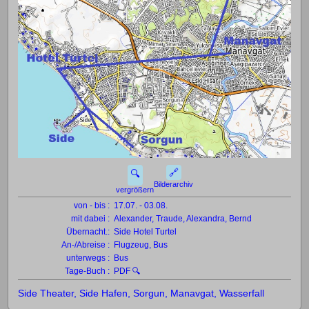
🔗
🔍
Bilderarchiv
vergrößern
von - bis :
17.07. - 03.08.
mit dabei :
Alexander, Traude, Alexandra, Bernd
Übernacht.:
Side Hotel Turtel
An-/Abreise :
Flugzeug, Bus
unterwegs :
Bus
Tage-Buch :
PDF 🔍
Side Theater, Side Hafen, Sorgun, Manavgat, Wasserfall