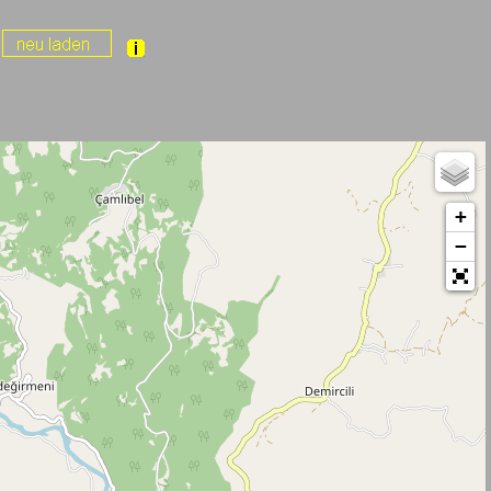
l
+
−