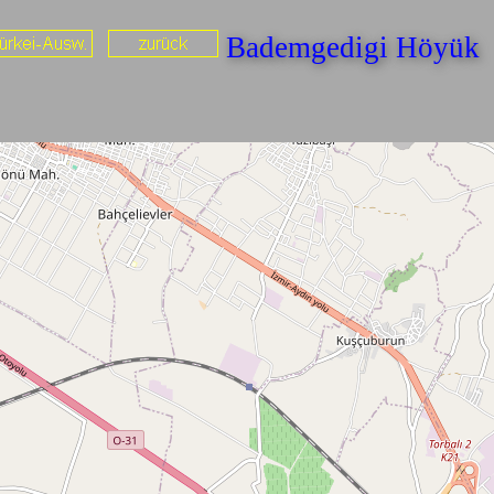
Bademgedigi Höyü