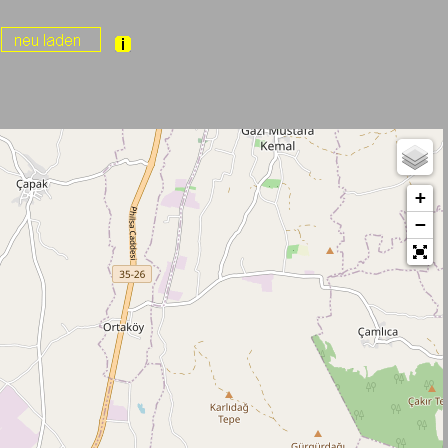
k
+
−