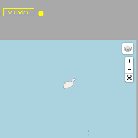
r
+
−