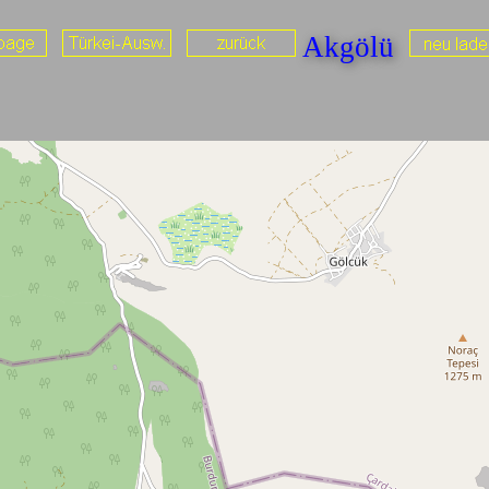
Akgölü