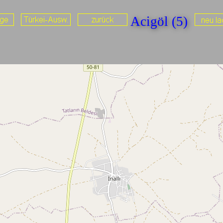
Acigöl (5)