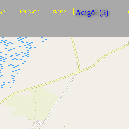
Acigöl (3)