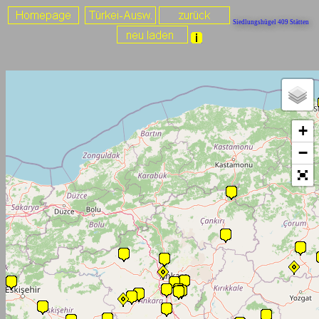
Siedlungshügel 409 Stätten
+
−