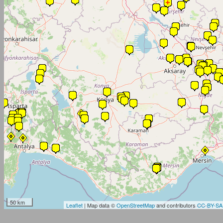
50 km
Leaflet
| Map data ©
OpenStreetMap
and contributors
CC-BY-SA