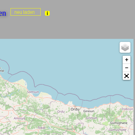
ten
+
−