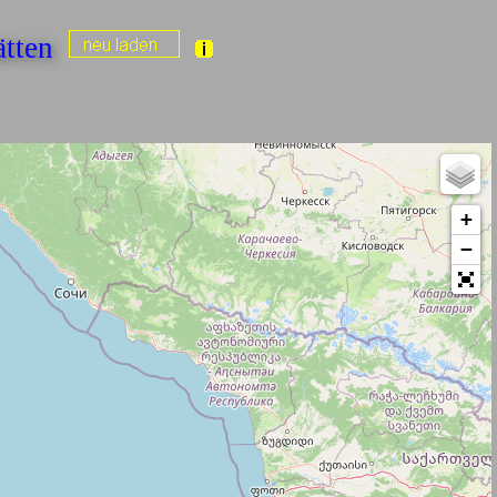
ätten
+
−